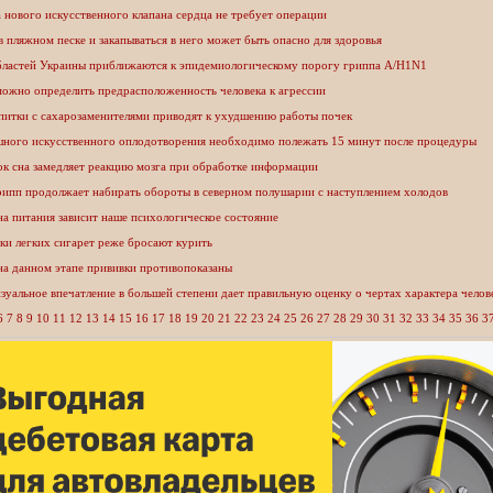
 нового искусственного клапана сердца не требует операции
в пляжном песке и закапываться в него может быть опасно для здоровья
бластей Украины приближаются к эпидемиологическому порогу гриппа A/H1N1
можно определить предрасположенность человека к агрессии
питки с сахарозаменителями приводят к ухудшению работы почек
шного искусственного оплодотворения необходимо полежать 15 минут после процедуры
ок сна замедляет реакцию мозга при обработке информации
рипп продолжает набирать обороты в северном полушарии с наступлением холодов
а питания зависит наше психологическое состояние
ки легких сигарет реже бросают курить
на данном этапе прививки противопоказаны
зуальное впечатление в большей степени дает правильную оценку о чертах характера челов
6
7
8
9
10
11
12
13
14
15
16
17
18
19
20
21
22
23
24
25
26
27
28
29
30
31
32
33
34
35
36
3