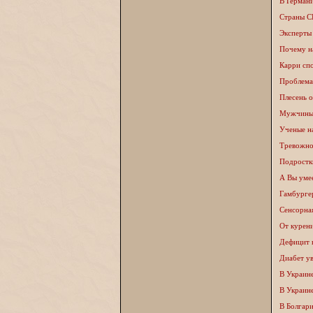
В Германи
Страны С
Эксперты
Почему н
Карри спо
Проблема
Плесень о
Мужчины 
Ученые н
Тревожно
Подростк
А Вы уме
Гамбурге
Сенсорна
От курен
Дефицит в
Диабет ув
В Украин
В Украине
В Болгари