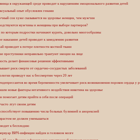
свинца в окружающей среде приводит к нарушениям эмоционального развития детей
ексуальный опыт обусловлен генами
очный сон хуже сказывается на здоровье женщин, чем мужчин
водствуются мужчины и женщины при выборе партнеров?
 по которым подростки начинают курить, довольно многообразны
е наказание детей приводит к замедлению развития
ай приводит к потере плотности костной ткани
ие преступники неправильно трактуют эмоции на лице
ность делает финансовые решения эффективными
ышает риск смерти от сердечно-сосудистых заболеваний
логии приведут нас к бессмертию через 20 лет
идепрессантов во время беременности увеличивает риск возникновения пороков сердца у р
шли новые факторы негативного воздействия никотина на здоровье
 помогает детям прийти в себя после операций
часто лгут своим детям
 способствует повышению числа больных булимией и анорексией
озрастом не должен уменьшаться
иводит к бесплодию
зервуар ВИЧ-инфекции найден в головном мозге