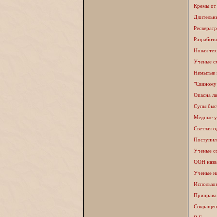
Кремы от
Длительн
Ресвератр
Разработа
Новая те
Ученые см
Немытые 
"Свиному
Опасна л
Супы быс
Медные ук
Светлая о
Поступил
Ученые с
ООН назв
Ученые н
Использов
Приправа
Сокращен