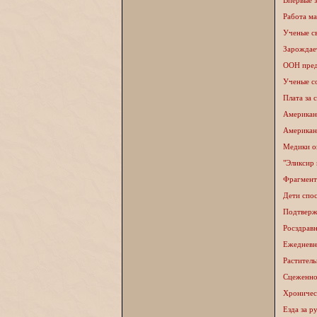
Впервые з
Работа ма
Ученые св
Зарождае
ООН пред
Ученые с
Плата за 
Американ
Американц
Медики о
"Эликсир 
Фрагмент
Дети спо
Подтверж
Росздрав
Ежедневн
Растител
Сцеженное
Хроничес
Езда за 