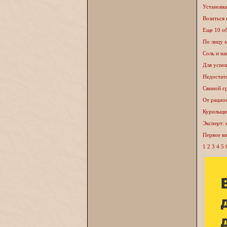
Установка
Возиться 
Еще 10 о
По лицу 
Соль и на
Для успе
Недостат
Свиной г
От рацион
Курильщи
Эксперт: 
Первое ви
1
2
3
4
5