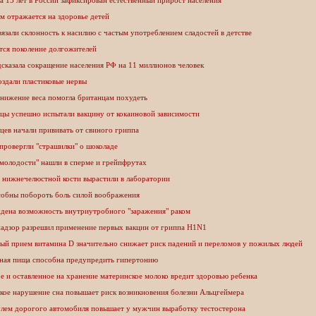
а 15 лет в России зафиксирован естественный прирост населения
м отражается на здоровье детей
язали склонность к насилию с частым употреблением сладостей в детстве
тся поколение долгожителей
сказала сокращение населения РФ на 11 миллионов человек
оздали пластиковые нервы
снижение веса помогла британцам похудеть
цы успешно испытали вакцину от кокаиновой зависимости
ев начали прививать от свиного гриппа
провергли "страшилки" о шоколаде
молодости" нашли в сперме и грейпфрутах
 нижнечелюстной кости вырастили в лаборатории
собны побороть боль силой воображения
дена возможность внутриутробного "заражения" раком
надзор разрешил применение первых вакцин от гриппа H1N1
ый прием витамина D значительно снижает риск падений и переломов у пожилых людей
ьная пища способна предупредить гипертонию
 и оставленное на хранение материнское молоко вредит здоровью ребенка
кое нарушение сна повышает риск возникновения болезни Альцгеймера
рулем дорогого автомобиля повышает у мужчин выработку тестостерона