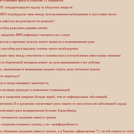
и обвиняют врача в убийстве 13 пациентов
НГ стандартизируют надзор за оборотом лекарств
 ВОЗ подтвердили связь между использованием мобильников и опухолями мозга
а алкоголь мы реагируем по-разному?
собна разрушать раковые клетки
 эпидемии ВИЧ-инфекции становится все острее
рехов и зерновых культур может привести к возникновению рака
способны регулировать степень своего возбуждения
ашли связь между генотипом и склонностью к употреблению алкогольных напитков
сть беременной женщины влияет на срок вынашивания и вес ребенка
и, занимающиеся командными видами спорта, реже начинают курить
ете мириться?
ры и пицца вызывают зависимость
я изоляция приводит к появлению галлюцинаций
ия и ожирения умирают больше людей, чем от инфекционных заболеваний
итамина D в организме увеличивает риск смерти от инсультов или заболеваний сердца
еличивает риск возникновения болезни Альцгеймера
е начинается эпидемия свиного гриппа
 эпидемия сезонного гриппа, а не «калифорнийского»
и объявлена эпидемия свиного гриппа, а в Украине зафиксирован 71 случай смерти от этог