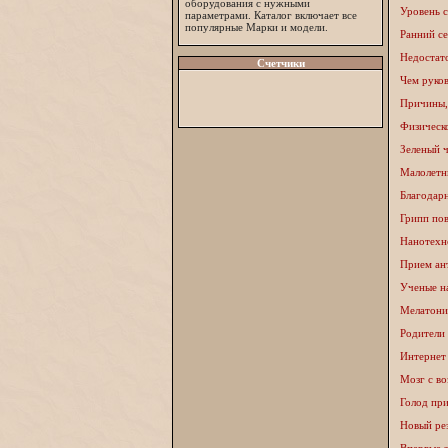
оборудования с нужными
Уровень 
параметрами. Каталог включает все
популярные Марки и модели.
Ранний с
Недостат
Счетчики
Чем руко
Причины,
Физическо
Зеленый ч
Малолетн
Благодар
Грипп пов
Нанотехно
Прием ант
Ученые на
Мелатонин
Родители 
Интернет
Мозг с в
Голод пр
Новый ре