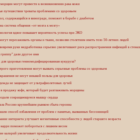
 морщин могут привести к возникновению рака кожи
ые путешествия чреваты проблемами со здоровьем
ол, содержащийся в винограде, поможет в борьбе с диабетом
на система общения «от мозга к мозгу»
хнология вдвое повышает вероятность успеха при ЭКО
огут пересаживать органы и ткани, позволяя столетним иметь тело 50-летних людей
вовремя руки медработника серьезно увеличивают риск распространения инфекций в стена
 гриппу" дали другое имя
и для здоровья генномодифицированная кукуруза?
трого приготовления могут вызвать серьезные проблемы со здоровьем
рашения не несут никакой пользы для здоровья
дежда не защищает от ультрафиолетовых лучей
 в продажу кофе, который будет разглаживать морщины
оздали сокращающуюся мышцу сердца
ала Россию крупнейшим рынком сбыта героина
ашли способ избавления от проблем с памятью, вызванных бессонницей
ание интернета улучшает когнитивные способности у людей старшего возраста
 карри поможет побороться с лишним весом
ие калорий увеличивает продолжительность жизни