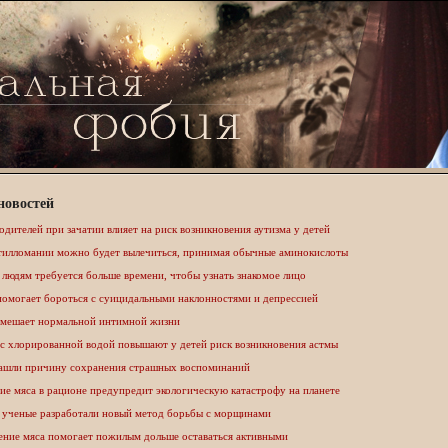
новостей
одителей при зачатии влияет на риск возникновения аутизма у детей
тилломании можно будет вылечиться, принимая обычные аминокислоты
людям требуется больше времени, чтобы узнать знакомое лицо
помогает бороться с суицидальными наклонностями и депрессией
 мешает нормальной интимной жизни
 с хлорированной водой повышают у детей риск возникновения астмы
ашли причину сохранения страшных воспоминаний
е мяса в рационе предупредит экологическую катастрофу на планете
 ученые разработали новый метод борьбы с морщинами
ение мяса помогает пожилым дольше оставаться активными