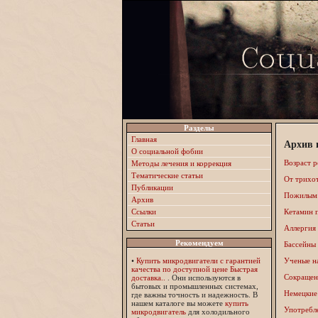
Разделы
Главная
Архив 
О социальной фобии
Возраст р
Методы лечения и коррекция
Тематические статьи
От трихо
Публикации
Пожилым 
Архив
Ссылки
Кетамин 
Статьи
Аллергия
Рекомендуем
Бассейны
•
Купить микродвигатели с гарантией
Ученые н
качества по доступной цене Быстрая
Сокращени
доставка..
. Они используются в
бытовых и промышленных системах,
Немецкие
где важны точность и надежность. В
нашем каталоге вы можете
купить
Употребл
микродвигатель
для холодильного