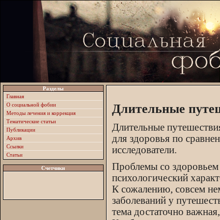
Разделы
Главная
О социальной фобии
Длительные путеш
Методы лечения и коррекция
Тематические статьи
Длительные путешествия
Публикации
для здоровья по сравне
Архив
Ссылки
исследователи.
Статьи
Проблемы со здоровьем 
Счетчики
психологический характе
К сожалению, совсем н
заболеваний у путешест
тема достаточно важная,