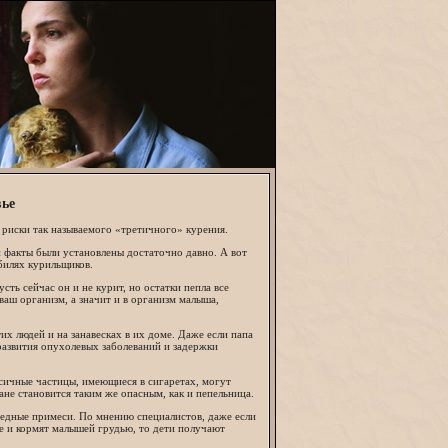
вье
 риски так называемого «третичного» курения.
и факты были установлены достаточно давно. А вот
билях курильщиков.
сть сейчас он и не курит, но остатки пепла все
ваш организм, а значит и в организм малыша,
х людей и на занавесках в их доме. Даже если папа
 развития опухолевых заболеваний и задержки
ичные частицы, имеющиеся в сигаретах, могут
не становится таким же опасным, как и пепельница.
вредные примеси. По мнению специалистов, даже если
ще и кормят малышей грудью, то дети получают