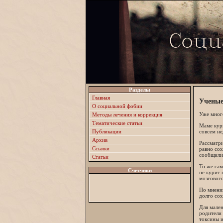
Разделы
Главная
Ученые
О социальной фобии
Уже много
Методы лечения и коррекция
Тематические статьи
Маме кури
Публикации
совсем не
Архив
Рассматри
Ссылки
равно сох
сообщили
Статьи
То же сам
Счетчики
не курит 
мозгового
По мнени
долго сох
Для мален
родители 
токсины и