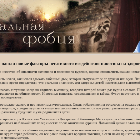
 нашли новые факторы негативного воздействия никотина на здоро
 известно об опасности активного и пассивного курения, однако специалисты нашли новые
ть нельзя, как нельзя вдыхать табачный дым, которые выпускают ее подружки или муж. Эт
давно врачи определили, что реальная опасность для здоровья детей имеется даже в автомо
валась ситуация, когда вы садитесь в машину, владелец которой много раз курил в салоне. Пу
раняются на обивке кресел. И вредные вещества, содержащиеся в табаке, будут поступать в 
 исследователи.
ое можно сказать и про квартиры курильщиков. Следы табакокурения остаются на одежде эти
в квартире, а ходит курить на улицу или лестничную клетку, он все равно увеличивает риск
 развития у будущих и уже родившихся детей.
ю профессора Джонатана Уинкоффа из Центральной больницы Массачусетса в Бостоне, токс
раняться на ближайших поверхностях после окончания курения. Домашний диван в этом пла
ьких детей это особенно актуально, ведь они часто ползают по полу и по мебели, вдыхая 
не курят перед ребенком, он все равно получает вредные токсины, а если мамы при этом е
 с молоком матери.