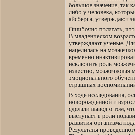
большое значение, так к
либо у человека, котор
айсберга, утверждают э
Ошибочно полагать, что
В младенческом возраст
утверждают ученые. Для
нацелилась на мозжечко
временно инактивировать
исключить роль мозжечк
известно, мозжечковая 
эмоционального обучени
страшных воспоминаний
В ходе исследования, ос
новорожденной и взросл
сделали вывод о том, ч
выступает в роли подави
развития организма пода
Результаты проведенног