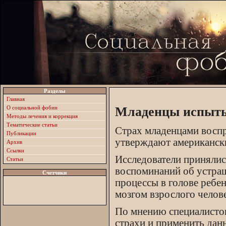
Разделы
Главная
О социальной фобии
Младенцы испытыв
Методы лечения и коррекция
Тематические статьи
Страх младенцами воспр
Публикации
утверждают американски
Архив
Ссылки
Исследователи принялис
Статьи
воспоминаний об устраш
Счетчики
процессы в голове ребе
мозгом взрослого челове
По мнению специалистов
страхи и применить дан