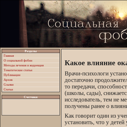
Разделы
Главная
О социальной фобии
Какое влияние ок
Методы лечения и коррекция
Тематические статьи
Врачи-психологи устано
Публикации
достаточно продолжител
Архив
Ссылки
то передачи, способнос
Статьи
(школы, сады), снижаетс
Счетчики
исследователь, тем не м
получены ранее о влияни
Как говорит один из уч
установить, что у дете