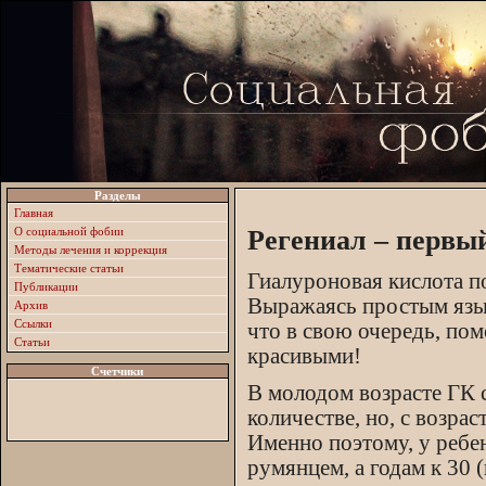
Разделы
Главная
О социальной фобии
Регениал – первы
Методы лечения и коррекция
Тематические статьи
Гиалуроновая кислота п
Публикации
Выражаясь простым язык
Архив
Ссылки
что в свою очередь, по
Статьи
красивыми!
Счетчики
В молодом возрасте ГК 
количестве, но, с возрас
Именно поэтому, у ребен
румянцем, а годам к 30