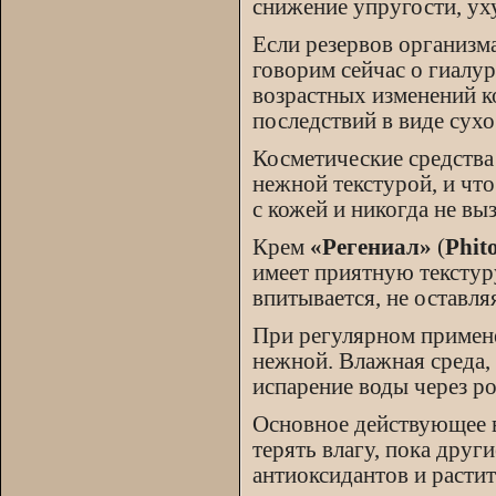
снижение упругости, ух
Если резервов организма
говорим сейчас о гиалу
возрастных изменений ко
последствий в виде сухо
Косметические средства
нежной текстурой, и чт
с кожей и никогда не вы
Крем
«Регениал»
(
Phito
имеет приятную текстур
впитывается, не оставля
При регулярном приме
нежной. Влажная среда,
испарение воды через ро
Основное действующее в
терять влагу, пока дру
антиоксидантов и расти