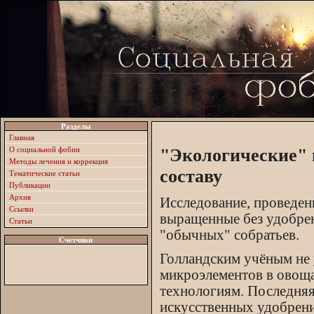
Разделы
Главная
О социальной фобии
"Экологические"
Методы лечения и коррекция
составу
Тематические статьи
Публикации
Архив
Исследование, проведен
Ссылки
выращенные без удобрен
Статьи
"обычных" собратьев.
Счетчики
Голландским учёным не 
микроэлементов в овоща
технологиям. Последняя
искусственных удобрени