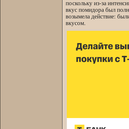
поскольку из-за интенс
вкус помидора был полн
возымела действие: был
вкусом.