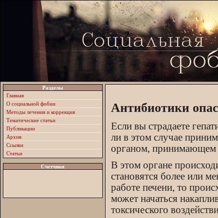
Разделы
Главная
О социальной фобии
Антибиотики опас
Методы лечения и коррекция
Тематические статьи
Если вы страдаете гепа
Публикации
ли в этом случае прини
Архив
Ссылки
органом, принимающем у
Статьи
В этом органе происходи
Счетчики
становятся более или м
работе печени, то прои
может начаться накаплив
токсического воздейств