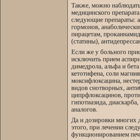
Также, можно наблюдать
медицинского препарата
следующие препараты: а
гормонов, анаболические
пирацетам, прокаинамид
(статины), антидепресса
Если же у больного прис
исключить прием аспири
димедрола, альфа и бета
кетотифена, соли магния
моксифлоксацина, несте
видов снотворных, анти
ципрфлоксацинов, проти
гипотиазида, диаскарба
аналогов.
Да и дозировки многих
этого, при лечении сле
функционированием печ