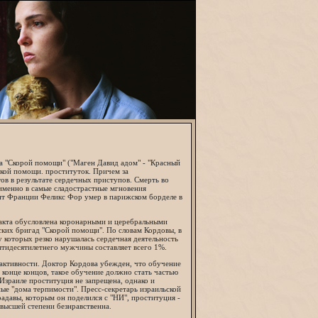
а "Скорой помощи" ("Маген Давид адом" - "Красный
ской помощи. проституток. Причем за
тов в результате сердечных приступов. Смерть во
о именно в самые сладострастные мгновения
ент Франции Феликс Фор умер в парижском борделе в
 акта обусловлена коронарными и церебральными
ских бригад "Скорой помощи". По словам Кордовы, в
 которых резко нарушалась сердечная деятельность
пятидесятилетнего мужчины составляет всего 1%.
 активности. Доктор Кордова убежден, что обучение
конце концов, такое обучение должно стать частью
Израиле проституция не запрещена, однако и
ые "дома терпимости". Пресс-секретарь израильской
давы, которым он поделился с "НИ", проституция -
 высшей степени безнравственна.