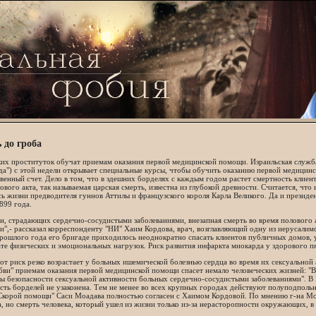
 до гроба
ких проституток обучат приемам оказания первой медицинской помощи. Израильская служб
а") с этой недели открывает специальные курсы, чтобы обучить оказанию первой медицин
венный счет. Дело в том, что в здешних борделях с каждым годом растет смертность клиен
ового акта, так называемая царская смерть, известна из глубокой древности. Считается, чт
ь жизни предводителя гуннов Аттилы и французского короля Карла Великого. Да и презид
899 года.
н, страдающих сердечно-сосудистыми заболеваниями, внезапная смерть во время полового
",- рассказал корреспонденту "НИ" Хаим Кордова, врач, возглавляющий одну из иерусалим
рошлого года его бригаде приходилось неоднократно спасать клиентов публичных домов, у
ате физических и эмоциональных нагрузок. Риск развития инфаркта миокарда у здорового 
от риск резко возрастает у больных ишемической болезнью сердца во время их сексуальной
ви" приемам оказания первой медицинской помощи спасет немало человеческих жизней: "В 
 безопасности сексуальной активности больных сердечно-сосудистыми заболеваниями". В 
сть борделей не узаконена. Тем не менее во всех крупных городах действуют полуподпольн
Скорой помощи" Саси Моадава полностью согласен с Хаимом Кордовой. По мнению г-на Моа
, но смерть человека, который ушел из жизни только из-за нерасторопности окружающих, в