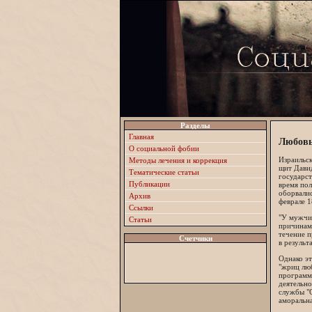
Разделы
Главная
Любовь
О социальной фобии
Израильс
Методы лечения и коррекция
щит Давид
Тематические статьи
государст
Публикации
время пол
оборвалис
Архив
феврале 1
Ссылки
"У мужчи
Статьи
причинами
течение п
Счетчики
в результ
Однако эт
"жриц люб
программы
деятельно
службы "
аморальна