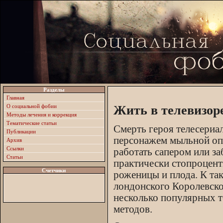
Разделы
Главная
О социальной фобии
Жить в телевизоре
Методы лечения и коррекция
Тематические статьи
Смерть героя телесериал
Публикации
персонажем мыльной опе
Архив
Ссылки
работать сапером или за
Статьи
практически стопроцент
Счетчики
роженицы и плода. К та
лондонского Королевско
несколько популярных 
методов.