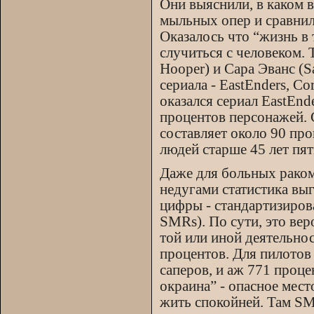
Они выяснили, в каком в
мыльных опер и сравнил
Оказалось что “жизнь в 
случиться с человеком. 
Hooper) и Сара Эванс (
сериала - EastEnders, Co
оказался сериал EastEnd
процентов персонажей. С
составляет около 90 пр
людей старше 45 лет пя
Даже для больных раком
недугами статистика вы
цифры - стандартизирован
SMRs). По сути, это вер
той или иной деятельно
процентов. Для пилотов 
саперов, и аж 771 проце
окраина” - опасное мест
жить спокойней. Там SMR