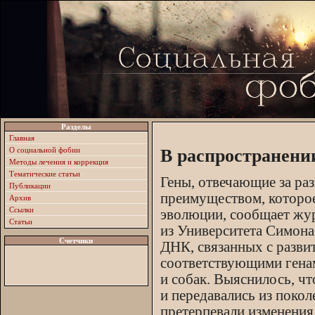
Разделы
Главная
О социальной фобии
В распространени
Методы лечения и коррекция
Тематические статьи
Гены, отвечающие за ра
Публикации
преимуществом, которое
Архив
Ссылки
эволюции, сообщает журн
Статьи
из Университета Симона 
Счетчики
ДНК, связанных с разви
соответствующими генам
и собак. Выяснилось, чт
и передавались из покол
претерпевали изменения 