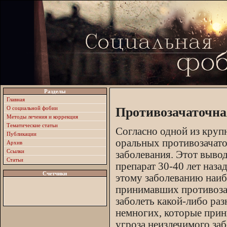
Разделы
Главная
О социальной фобии
Противозачаточна
Методы лечения и коррекция
Тематические статьи
Согласно одной из крупн
Публикации
оральных противозачато
Архив
Ссылки
заболевания. Этот выво
Статьи
препарат 30-40 лет назад
Счетчики
этому заболеванию наиб
принимавших противозач
заболеть какой-либо ра
немногих, которые прини
угроза неизлечимого за