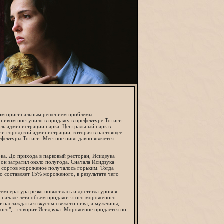
воим оригинальным решением проблемы
 пивом поступило в продажу в префектуре Тотиги
ель администрации парка. Центральный парк в
ии городской администрации, которая в настоящее
ефектуры Тотиги. Местное пиво давно является
ка. До прихода в парковый ресторан, Исидзука
он затратил около полугода. Сначала Исидзука
х сортов мороженое получалось горьким. Тогда
о составляет 15% мороженого, в результате чего
температура резко повысилась и достигла уровня
 в начале лета объем продажи этого мороженого
т наслаждаться вкусом свежего пива, а мужчины,
ного", - говорит Исидзука. Мороженое продается по