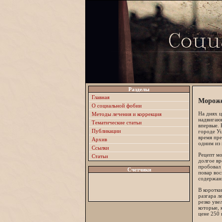
Разделы
Главная
Мороже
О социальной фобии
На днях 
Методы лечения и коррекция
надвигающ
Тематические статьи
впервые. 
Публикации
городе Уц
время пре
Архив
одним из 
Ссылки
Рецепт мо
Статьи
долгое вр
пробовал 
Счетчики
повар вос
содержан
В коротки
разгара л
резко уве
которые, 
цене 250 