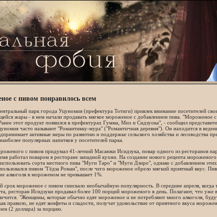
ное с пивом понравилось всем
центральный парк города Уцуномия (префектура Тотиги) привлек внимание посетителей с
ейся жары - в нем начали продавать мягкое мороженое с добавлением пива. "Мороженое с
Ранее этот продукт появился в префектурах Гумма, Миэ и Сидзуока", - сообщил представит
уномия часто называют "Романтикку-мура" ("Романтичная деревня"). Он находится в веден
дпринимает активные меры по развитию и поддержке сельского хозяйства и лесоводства пр
наиболее популярных напитков у посетителей парка.
роженого с пивом придумал 41-летний Масаюки Исидзука, повар одного из ресторанов пар
емя работал поваром в ресторане западной кухни. На создание нового рецепта мороженого 
использовать сорта местного пива "Муги Таро" и "Муги Дзиро", однако с добавлением эти
пользовался пивом "Гёдза Роман", после чего мороженое обрело мягкий приятный вкус. Пив
ие алкоголя в мороженом не превышает 1%.
й срок мороженое с пивом снискало необычайную популярность. В середине апреля, когда 
ета, ресторан Исидзуки продавал более 100 порций мороженого в день. Полагают, что уже
личится. "Женщины, которые обычно едят мороженое и не потребляют много алкоголя, буду
как правило, не едят конфеты и сладости, получат удовольствие от приятного вкуса мороже
иен (2 доллара) за порцию.