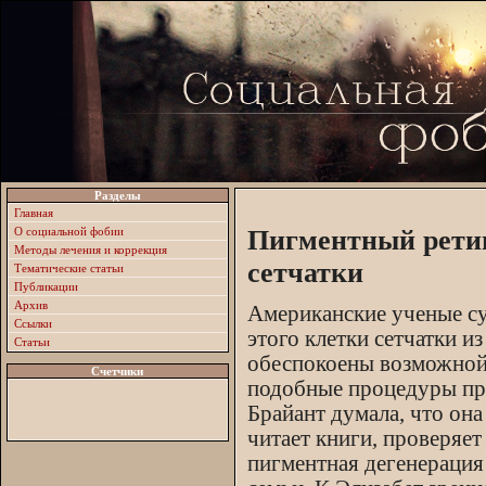
Разделы
Главная
О социальной фобии
Пигментный рети
Методы лечения и коррекция
сетчатки
Тематические статьи
Публикации
Архив
Американские ученые су
Ссылки
этого клетки сетчатки и
Статьи
обеспокоены возможной 
Счетчики
подобные процедуры про
Брайант думала, что она
читает книги, проверяет
пигментная дегенерация 