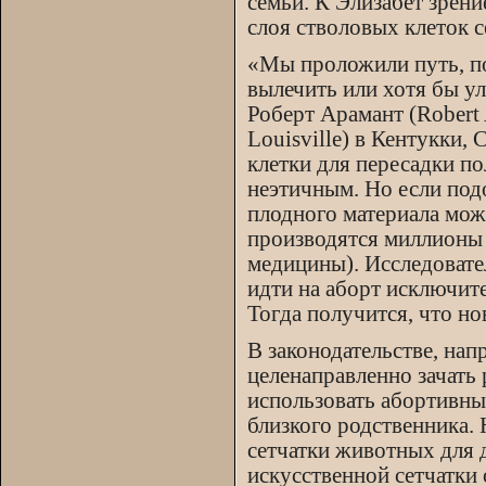
семьи. К Элизабет зрени
слоя стволовых клеток с
«Мы проложили путь, по
вылечить или хотя бы у
Роберт Арамант (Robert 
Louisville) в Кентукки,
клетки для пересадки по
неэтичным. Но если под
плодного материала мож
производятся миллионы 
медицины). Исследовател
идти на аборт исключит
Тогда получится, что н
В законодательстве, нап
целенаправленно зачать 
использовать абортивные
близкого родственника. 
сетчатки животных для 
искусственной сетчатки