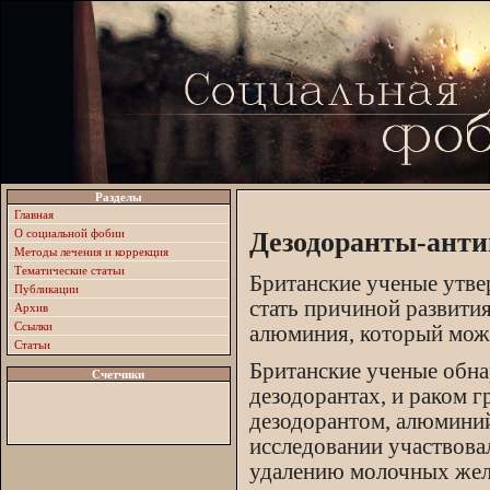
Разделы
Главная
О социальной фобии
Дезодоранты-анти
Методы лечения и коррекция
Тематические статьи
Британские ученые утве
Публикации
стать причиной развити
Архив
Ссылки
алюминия, который може
Статьи
Британские ученые обн
Счетчики
дезодорантах, и раком 
дезодорантом, алюминий
исследовании участвова
удалению молочных желез