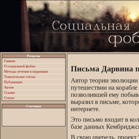
Разделы
Главная
О социальной фобии
Письма Дарвина п
Методы лечения и коррекция
Тематические статьи
Автор теории эволюции 
Публикации
путешествии на корабле 
Архив
Ссылки
позволившей ему побыва
Статьи
выразил в письме, котор
Счетчики
интернете.
Это письмо входит в ко
базе данных Кембриджск
В свою очередь, проект