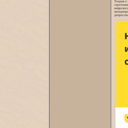
Теория о 
серотонин
неврологи
антидепр
депресси