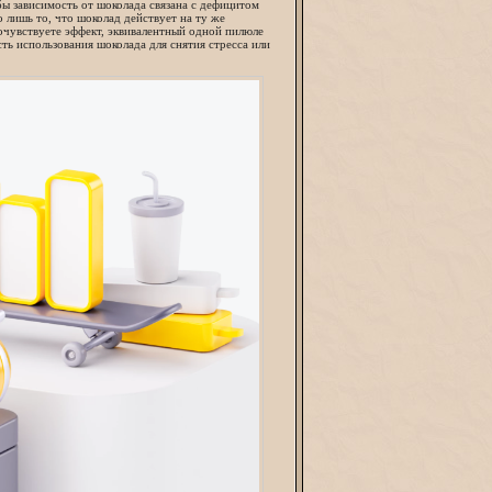
бы зависимость от шоколада связана с дефицитом
 лишь то, что шоколад действует на ту же
очувствуете эффект, эквивалентный одной пилюле
ь использования шоколада для снятия стресса или