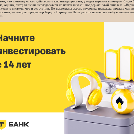
том, что шоколад может действовать как антидепрессант, уходит корнями в поверье, будто 
а, однако, австралийские исследователи не нашли никакой поддержки этой гипотезе. «Верно
ческую систему, что и серотонин. Но вы должны съесть грузовика шоколада, прежде чем п
ессанта, — говорит профессор Гордон Паркер. — Наша работа исключает любую возможност
и».