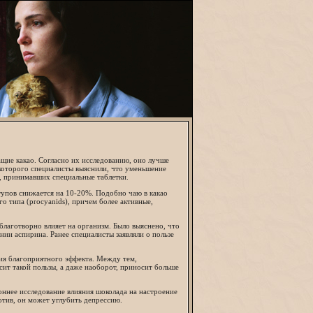
щие какао. Согласно их исследованию, оно лучше
 которого специалисты выяснили, что уменьшение
й, принимавших специальные таблетки.
тупов снижается на 10-20%. Подобно чаю в какао
 типа (procyanids), причем более активные,
благотворно влияет на организм. Было выяснено, что
нии аспирина. Ранее специалисты заявляли о пользе
ния благоприятного эффекта. Между тем,
сит такой пользы, а даже наоборот, приносит больше
оннее исследование влияния шоколада на настроение
отив, он может углубить депрессию.