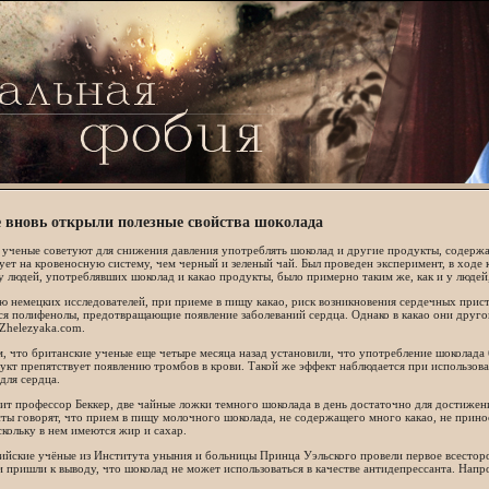
 вновь открыли полезные свойства шоколада
ученые советуют для снижения давления употреблять шоколад и другие продукты, содержа
ует на кровеносную систему, чем черный и зеленый чай. Был проведен эксперимент, в ходе
у людей, употреблявших шоколад и какао продукты, было примерно таким же, как и у люде
 немецких исследователей, при приеме в пищу какао, риск возникновения сердечных прис
я полифенолы, предотвращающие появление заболеваний сердца. Однако в какао они другого
Zhelezyaka.com.
 что британские ученые еще четыре месяца назад установили, что употребление шоколада 
укт препятствует появлению тромбов в крови. Такой же эффект наблюдается при использова
для сердца.
ит профессор Беккер, две чайные ложки темного шоколада в день достаточно для достиже
ты говорят, что прием в пищу молочного шоколада, не содержащего много какао, не прино
скольку в нем имеются жир и сахар.
ийские учёные из Института уныния и больницы Принца Уэльского провели первое всестор
и пришли к выводу, что шоколад не может использоваться в качестве антидепрессанта. Напр