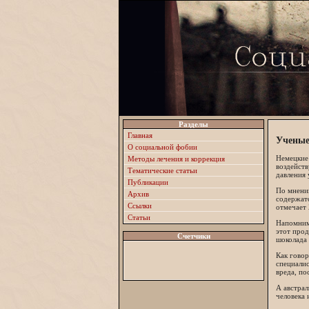
Разделы
Главная
Ученые
О социальной фобии
Немецкие 
Методы лечения и коррекция
воздейств
Тематические статьи
давления 
Публикации
По мнению
Архив
содержатс
Ссылки
отмечает 
Статьи
Напомним,
этот прод
Счетчики
шоколада 
Как говор
специалис
вреда, по
А австрал
человека 