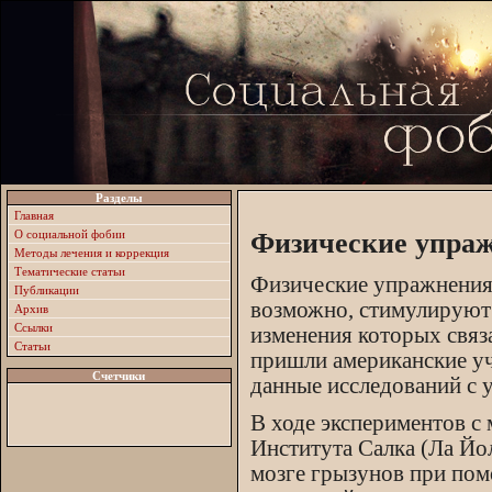
Разделы
Главная
О социальной фобии
Физические упраж
Методы лечения и коррекция
Тематические статьи
Физические упражнения
Публикации
возможно, стимулируют 
Архив
Ссылки
изменения которых связ
Статьи
пришли американские уч
Счетчики
данные исследований с 
В ходе экспериментов с
Института Салка (Ла Йо
мозге грызунов при пом