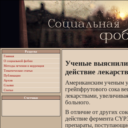
Разделы
Главная
О социальной фобии
Ученые выяснили,
Методы лечения и коррекция
действие лекарст
Тематические статьи
Публикации
Архив
Американским ученым у
Ссылки
грейпфрутового сока ве
Статьи
лекарствами, увеличива
Счетчики
больного.
В отличие от других со
действие фермента CYP
препараты, поступающие 