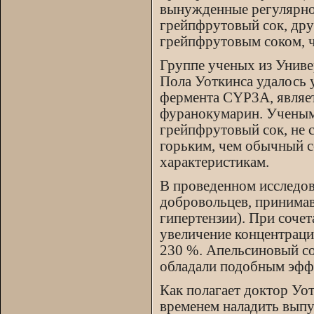
вынужденные регулярно 
грейпфрутовый сок, дру
грейпфрутовым соком, ч
Группе ученых из Униве
Пола Уоткинса удалось 
фермента CYP3A, являет
фуранокумарин. Ученым
грейпфрутовый сок, не 
горьким, чем обычный со
характеристикам.
В проведенном исследов
добровольцев, принима
гипертензии). При соч
увеличение концентрации
230 %. Апельсиновый со
обладали подобным эфф
Как полагает доктор Уот
временем наладить выпу