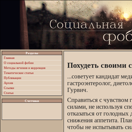
Разделы
Главная
О социальной фобии
Похудеть своими 
Методы лечения и коррекция
Тематические статьи
...советует кандидат ме
Публикации
гастроэнтеролог, диет
Архив
Ссылки
Гурвич.
Статьи
Справиться с чувством
Счетчики
силами, не используя с
отказаться от голодных
снижения аппетита. План
чтобы не испытывать си