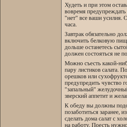
Худеть и при этом остав
вовремя предупреждать 
"нет" все ваши усилия. 
часа.
Завтрак обязательно до
включить белковую пищу,
дольше останетесь сыто
должен состояться не по
Можно съесть какой-нибу
пару листиков салата. П
орешков или сухофрукто
предупредить чувство г
"запальный" желудочный
зверский аппетит и жела
К обеду вы должны подо
позаботиться заранее, 
сделать дома салат с хо
на работу. Поесть нужно