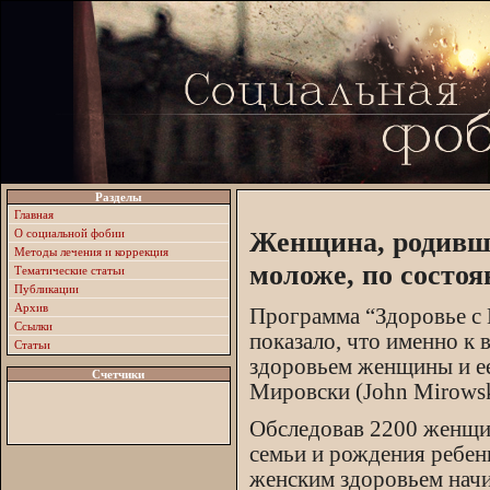
Разделы
Главная
О социальной фобии
Женщина, родившая
Методы лечения и коррекция
моложе, по состоя
Тематические статьи
Публикации
Архив
Программа “Здоровье с 
Ссылки
показало, что именно к 
Статьи
здоровьем женщины и е
Счетчики
Мировски (John Mirowsky
Обследовав 2200 женщин
семьи и рождения ребен
женским здоровьем начин