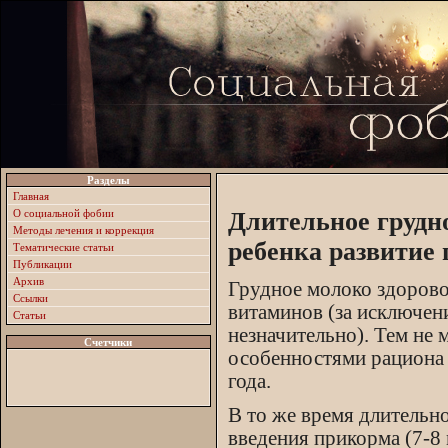
Разделы
Главная
О социальной фобии
Длительное грудн
Методы лечения и коррекция
ребенка развитие
Тематические статьи
Публикации
Архив
Грудное молоко здоров
Ссылки
витаминов (за исключен
Статьи
незначительно). Тем не 
Счетчики
особенностями рациона 
года.
В то же время длительн
введения прикорма (7-8 