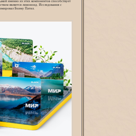
акой именно из этих компонентов способствует
ством является лимоноид. Исследования с
зюмировал Бхиму Патил.