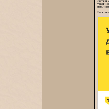
считают у
увеличени
применен
По источн