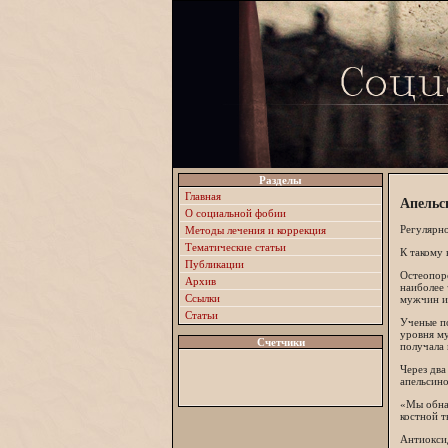
Разделы
Главная
Апельс
О социальной фобии
Регулярно
Методы лечения и коррекция
Тематические статьи
К такому 
Публикации
Остеопоро
Архив
наиболее 
Ссылки
мужчин и
Статьи
Ученые п
уровня м
Счетчики
получала 
Через два
апельсино
«Мы обна
костной т
Антиоксид