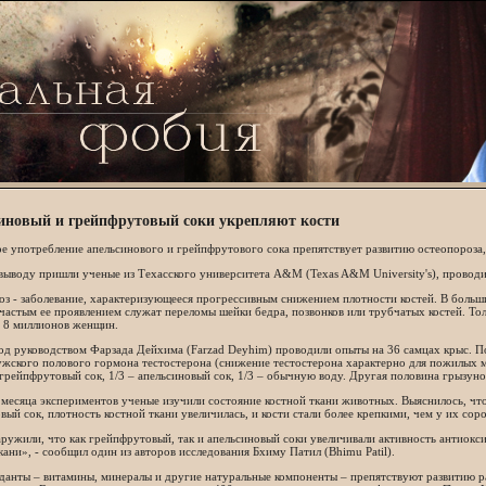
иновый и грейпфрутовый соки укрепляют кости
е употребление апельсинового и грейпфрутового сока препятствует развитию остеопороза,
выводу пришли ученые из Техасского университета A&M (Texas A&M University's), провод
з - заболевание, характеризующееся прогрессивным снижением плотности костей. В большин
частым ее проявлением служат переломы шейки бедра, позвонков или трубчатых костей. Т
 8 миллионов женщин.
од руководством Фарзада Дейхима (Farzad Deyhim) проводили опыты на 36 самцах крыс. П
ужского полового гормона тестостерона (снижение тестостерона характерно для пожилых 
грейпфрутовый сок, 1/3 – апельсиновый сок, 1/3 – обычную воду. Другая половина грызуно
 месяца экспериментов ученые изучили состояние костной ткани животных. Выяснилось, ч
вый сок, плотность костной ткани увеличилась, и кости стали более крепкими, чем у их сор
ружили, что как грейпфрутовый, так и апельсиновый соки увеличивали активность антиок
кани», - сообщил один из авторов исследования Бхиму Патил (Bhimu Patil).
анты – витамины, минералы и другие натуральные компоненты – препятствуют развитию ра