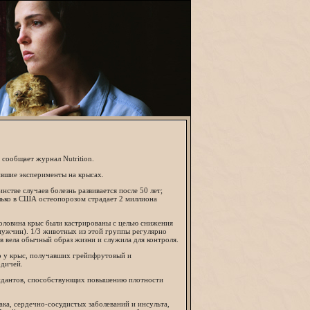
 сообщает журнал Nutrition.
ившие эксперименты на крысах.
стве случаев болезнь развивается после 50 лет;
олько в США остеопорозом страдает 2 миллиона
оловина крыс были кастрированы с целью снижения
мужчин). 1/3 животных из этой группы регулярно
в вела обычный образ жизни и служила для контроля.
то у крыс, получавших грейпфрутовый и
одичей.
сидантов, способствующих повышению плотности
ка, сердечно-сосудистых заболеваний и инсульта,