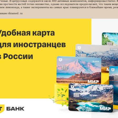
ченые. В цитрусовых содержится около 400 активных компонентов, информировал Патил. К
ю прочности костей точно неизвестно, однако исследователи предполагают, что таким веще
ием лимоноида, а также эксперименты на самках крыс планируются в ближайшее время, ре
икам riktamed. ru