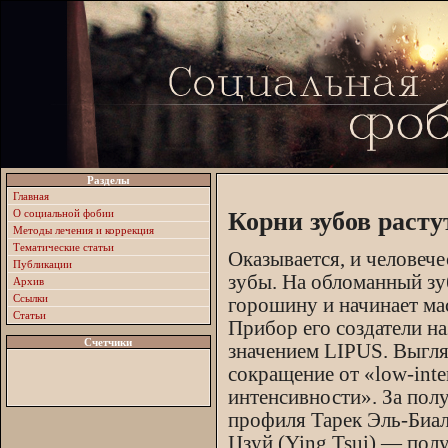
Разделы
Главная
О социальной фобии
Корни зубов расту
Методы лечения и коррекция
Тематические статьи
Оказывается, и человече
Публикации
зубы. На обломанный зу
Архив
Ссылки
горошину и начинает ма
Статьи
Прибор его создатели н
Счетчики
значением LIPUS. Выгля
сокращение от «low-inten
интенсивности». За пол
профиля Тарек Эль-Биали
Цзуй (Ying Tsui) — пол