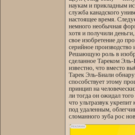
наукам и прикладным ис
служба канадского униве
настоящее время. Следуе
немного необычная форм
хотя и получили деньги,
свое изобретение до пр
серийное производство 
Решающую роль в изобре
сделанное Тареком Эль-Б
известно, что вместо вы
Тарек Эль-Биали обнару
способствует этому проц
принцип на человеческих
ли тогда он ожидал того
что ультразвук укрепит
под удаленным, облегчи
сломанного зуба рос но