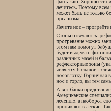
фантазию. Хорошо это и
лечитесь. Поэтому всем
может быть не только 
организма.
Лечите нос – прогрейте 
Стопы отвечают за рефл
прогревание можно заним
этом нам помогут бабуш
будет выделять фитонцид
различных мазей и баль
рефлекторные зоны (ука
является большое колич
носоглотку. Горчичная в
нос и горло, вы тем сам
А вот банки придется ис
Американские специалис
лечению, а наоборот сп
проникают в легкие. Та