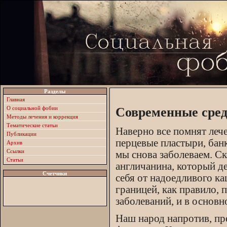
Разделы
Главная
О социальной фобии
Современные сред
Методы лечения и коррекция
Тематические статьи
Наверно все помнят лече
Публикации
перцевые пластыри, банк
Архив
Ссылки
мы снова заболеваем. Ск
Статьи
англичанина, который де
Счетчики
себя от надоедливого ка
границей, как правило,
заболеваний, и в основн
Наш народ напротив, пр