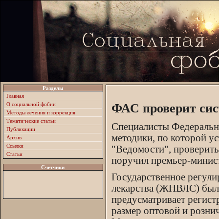
Разделы
Главная
О социальной фобии
ФАС проверит сис
Методы лечения и коррекция
Тематические статьи
Специалисты Федеральн
Публикации
методики, по которой у
Архив
Ссылки
"Ведомости", проверить
Статьи
поручил премьер-минис
Счетчики
Государственное регули
лекарства (ЖНВЛС) было
предусматривает регист
размер оптовой и розни