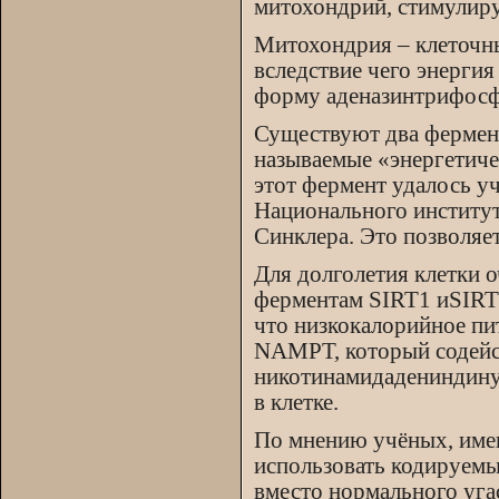
митохондрий, стимулир
Митохондрия – клеточны
вследствие чего энерги
форму аденазинтрифосф
Существуют два фермент
называемые «энергетиче
этот фермент удалось у
Национального институт
Синклера. Это позволяет
Для долголетия клетки 
ферментам SIRT1 иSIRT2
что низкокалорийное пи
NAMPT, который содейс
никотинамидадениндину
в клетке.
По мнению учёных, име
использовать кодируем
вместо нормального угас