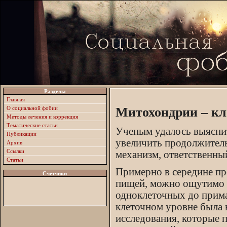
Разделы
Главная
О социальной фобии
Митохондрии – кл
Методы лечения и коррекция
Тематические статьи
Ученым удалось выяснит
Публикации
увеличить продолжитель
Архив
Ссылки
механизм, ответственный
Статьи
Примерно в середине пр
Счетчики
пищей, можно ощутимо 
одноклеточных до прима
клеточном уровне была 
исследования, которые п