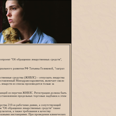
нопроект "Об обращении лекарственных средств",
циального развития РФ Татьяны Голиковой, "сыграл
ственные средства (ЖНВЛС) – отпускать лекарства
ставленный Минздравсоцразвития, включает около
лекарств из списка производится только за
станций из перечня ЖНВЛС. Регистрация должна быть
 установлению предельных торговых надбавок к этим
карства 210-ю рабочими днями, а сопутствующий
ом "Об обращении лекарственных средств" также
льтатов, а также требования к качеству
 разными инстанциями. При проведении клинических