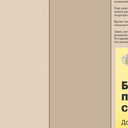
испытаний
Еще одно 
минуя дис
подраздел
Кроме тог
технолог
Закон, ко
воздержал
Росздрав
исследова