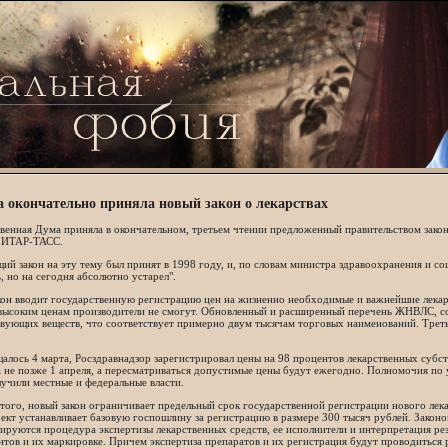
а окончательно приняла новый закон о лекарствах
венная Дума приняла в окончательном, третьем чтении предложенный правительством зако
 ИТАР-ТАСС.
й закон на эту тему был принят в 1998 году, и, по словам министра здравоохранения и со
, но на сегодня абсолютно устарел".
кон вводит государственную регистрацию цен на жизненно необходимые и важнейшие лекар
 высоким ценам производители не смогут. Обновленный и расширенный перечень ЖНВЛС, со
вующих веществ, что соответствует примерно двум тысячам торговых наименований. Треть 
алось 4 марта, Росздравнадзор зарегистрировал цены на 98 процентов лекарственных суб
 не позже 1 апреля, а пересматриваться допустимые цены будут ежегодно. Полномочия по
учили местные и федеральные власти.
того, новый закон ограничивает предельный срок государственной регистрации нового ле
ект устанавливает базовую госпошлину за регистрацию в размере 300 тысяч рублей. Закон
ируются процедура экспертизы лекарственных средств, ее исполнители и интерпретация резу
тов и их маркировке. Причем экспертиза препаратов и их регистрация будут проводиться