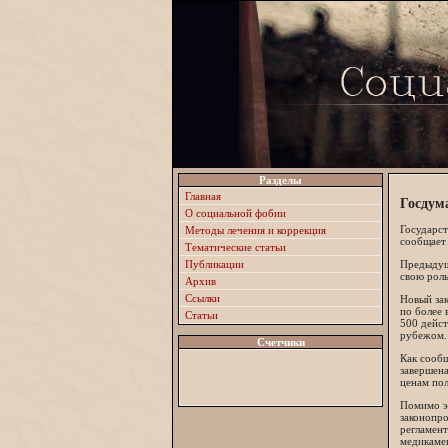
Разделы
Главная
Госдум
О социальной фобии
Государст
Методы лечения и коррекция
сообщает
Тематические статьи
Публикации
Предыдущи
свою роль
Архив
Ссылки
Новый за
по более
Статьи
500 дейст
рубежом.
Счетчики
Как сообщ
завершена
ценам пол
Помимо э
законопро
регламент
медикамен