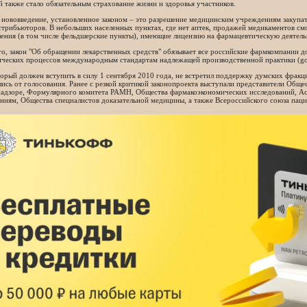
 также стало обязательным страхование жизни и здоровья участников.
нововведение, установленное законом – это разрешение медицинским учреждениям закупат
трибьюторов. В небольших населенных пунктах, где нет аптек, продажей медикаментов см
ения (в том числе фельдшерские пункты), имеющие лицензию на фармацевтическую деятель
о, закон "Об обращении лекарственных средств" обязывает все российские фармкомпании до
ических процессов международным стандартам надлежащей производственной практики (goo
торый должен вступить в силу 1 сентября 2010 года, не встретил поддержку думских фрак
ись от голосования. Ранее с резкой критикой законопроекта выступали представители Обще
надзоре, Формулярного комитета РАМН, Общества фармакоэкономических исследований, А
ниям, Общества специалистов доказательной медицины, а также Всероссийского союза паци