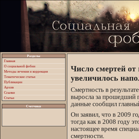
Разделы
Главная
О социальной фобии
Число смертей от 
Методы лечения и коррекция
увеличилось напо
Тематические статьи
Публикации
Архив
Смертность в результат
Ссылки
выросла за прошедший г
Статьи
данные сообщил главны
Счетчики
Он заявил, что в 2009 г
тогда как в 2008 году э
настоящее время специа
смертности.