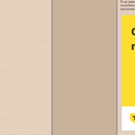
Если выве
подобное 
продукци