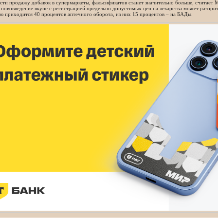
сти продажу добавок в супермаркеты, фальсификатов станет значительно больше, считает М
нововведение вкупе с регистрацией предельно допустимых цен на лекарства может разорит
ю приходится 40 процентов аптечного оборота, из них 15 процентов – на БАДы.