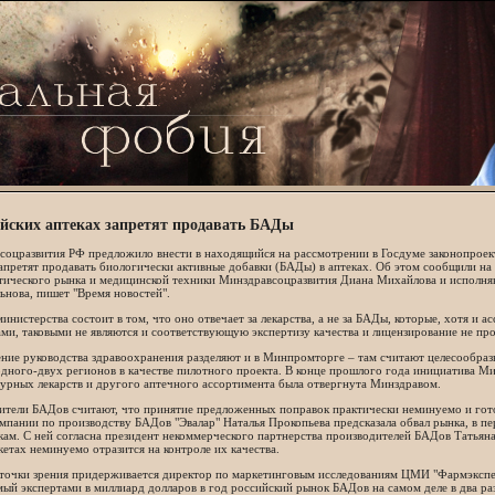
ийских аптеках запретят продавать БАДы
соцразвития РФ предложило внести в находящийся на рассмотрении в Госдуме законопроек
апретят продавать биологически активные добавки (БАДы) в аптеках. Об этом сообщили на
тического рынка и медицинской техники Минздравсоцразвития Диана Михайлова и исполня
ьнова, пишет "Время новостей".
инистерства состоит в том, что оно отвечает за лекарства, а не за БАДы, которые, хотя и
ми, таковыми не являются и соответствующую экспертизу качества и лицензирование не про
ние руководства здравоохранения разделяют и в Минпромторге – там считают целесообраз
одного-двух регионов в качестве пилотного проекта. В конце прошлого года инициатива 
урных лекарств и другого аптечного ассортимента была отвергнута Минздравом.
ители БАДов считают, что принятие предложенных поправок практически неминуемо и гото
мпании по производству БАДов "Эвалар" Наталья Прокопьева предсказала обвал рынка, в пе
ам. С ней согласна президент некоммерческого партнерства производителей БАДов Татьяна
етах неминуемо отразится на контроле их качества.
 точки зрения придерживается директор по маркетинговым исследованиям ЦМИ "Фармэкспер
ый экспертами в миллиард долларов в год российский рынок БАДов на самом деле в два раза