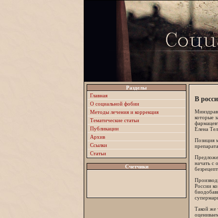
Разделы
Главная
В росс
О социальной фобии
Минздрав
Методы лечения и коррекция
которые з
Тематические статьи
фармацев
Публикации
Елена Тел
Архив
Позиция м
Ссылки
препарата
Статьи
Предложе
начать с 
Счетчики
безрецепт
Производ
России ко
биодобавк
супермарк
Такой же
оцениваем