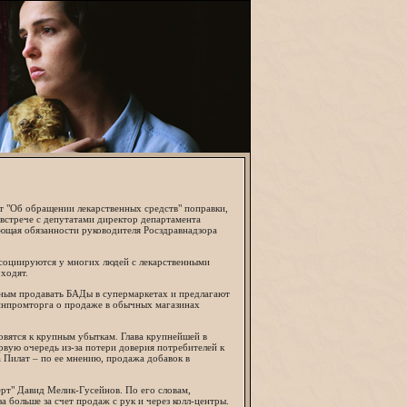
т "Об обращении лекарственных средств" поправки,
 встрече с депутатами директор департамента
ющая обязанности руководителя Росздравнадзора
 ассоциируются у многих людей с лекарственными
ходят.
ным продавать БАДы в супермаркетах и предлагают
Минпромторга о продаже в обычных магазинах
вятся к крупным убыткам. Глава крупнейшей в
рвую очередь из-за потери доверия потребителей к
 Пилат – по ее мнению, продажа добавок в
т" Давид Мелик-Гусейнов. По его словам,
 больше за счет продаж с рук и через колл-центры.