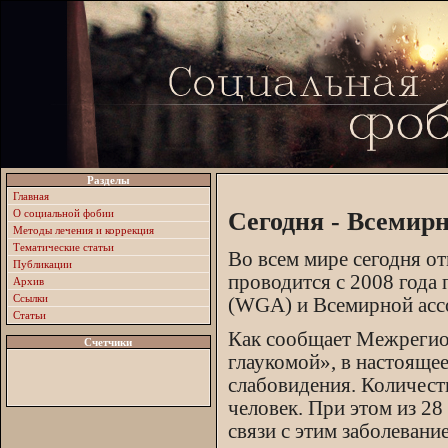
Разделы
Главная
О социальной фобии
Сегодня - Всемир
Методы лечения и коррекция
Тематические статьи
Во всем мире сегодня о
Публикации
проводится с 2008 года
Архив
Ссылки
(WGA) и Всемирной асс
Статьи
Как сообщает Межрегио
Счетчики
глаукомой», в настоящее
слабовидения. Количест
человек. При этом из 28
связи с этим заболевани