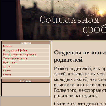
Разделы
Главная
О социальной фобии
Студенты не испы
Методы лечения и коррекция
родителей
Тематические статьи
Публикации
Архив
Развод родителей, как п
Ссылки
детей, а также на их ус
Статьи
молодых людей, чьи сем
Счетчики
выяснили, что такие дет
Более того, некоторые с
родители расходятся.
Считается, что дети по