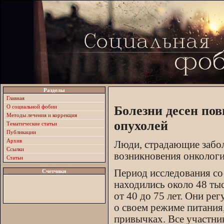
Разделы
Главная
О социальной фобии
Болезни десен по
Методы лечения и коррекция
опухолей
Тематические статьи
Публикации
Архив
Люди, страдающие забо
Ссылки
возникновения онкологи
Статьи
Период исследования сос
Счетчики
находились около 48 ты
от 40 до 75 лет. Они ре
о своем режиме питания
привычках. Все участни