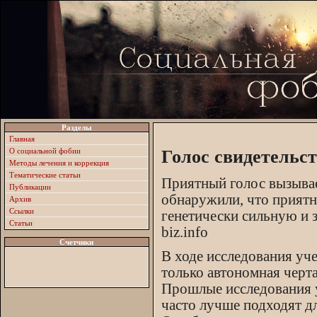
Разделы
Главная
О социальной фобии
Голос свидетельс
Методы лечения и коррекция
Тематические статьи
Приятный голос вызывае
Публикации
обнаружили, что приятн
Архив
Ссылки
генетически сильную и 
Статьи
biz.info
Счетчики
В ходе исследования уч
только автономная черт
Прошлые исследования у
часто лучше подходят д