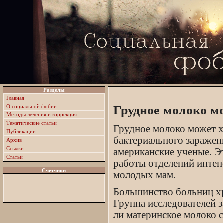
Разделы
Главная
О социальной фобии
Грудное молоко м
Методы лечения и коррекция
Тематические статьи
Грудное молоко может х
Публикации
бактериального заражен
Архив
Ссылки
американские ученые. Э
Статьи
работы отделений интен
Счетчики
молодых мам.
Большинство больниц хр
Группа исследователей з
ли материнское молоко с