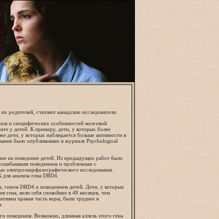
 их родителей, считают канадские исследователи.
енов и специфических особенностей мозговой
те у детей. К примеру, дети, у которых более
 же дети, у которых наблюдается больше активности в
вание было опубликовано в журнале Psychological
яние на поведение детей. Из предыдущих работ было
 бесшабашным поведением и проблемами с
ью электроэнцефалографического исследования.
К для анализа гена DRD4.
а, геном DRD4 и поведением детей. Дети, у которых
я гена, вели себя спокойнее в 48 месяцев, чем
ктивна правая часть коры, были труднее в
и.
о поведения. Возможно, длинная аллель этого гена