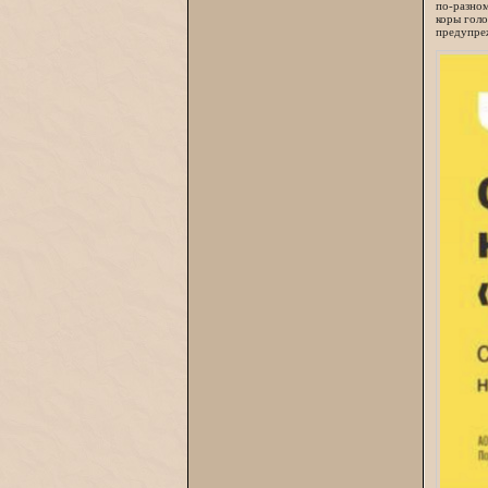
по-разном
коры голо
предупреж