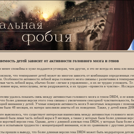
яемость детей зависит от активности головного мозга и генов
 менее спокойны и хуже поддаются уговорам, чем другие, и это не всегда их вина или вина
ояснили, что темперамент детей может во многом зависеть от комбинации определенных г
и. Особенности активности лобной коры головного мозга связаны с различиями в темперамен
евая часть лобной коры, обычно более «легкие в управлении», и их не трудно успокоить. Те
ловине коры, непослушны, легко раздражаются, и их трудно «привести в чувство». Исследо
телям удалось показать связь между активностью головного мозга и геном DRD4, и ее вли
 что более длинная версия этого гена связана с увеличением сенсорной чувствительности,
цией внимания у детей. Ученые измеряли активность мозга 9-месячных младенцев с помощ
ям было 48 месяцев, их матери заполняли анкеты об их поведении. Также, у детей взяли ДН
ате выяснилось, что существует интересная взаимосвязь между активностью головного мозг
ивной была левая часть лобной коры в 9 месяцев, а также у которых была более длинная верси
и короткой версии гена. Однако, дети с длинной аллелью гена DRD4, у которых была более а
и и испытывали трудности с концентрацией внимания, если их сравнивали с другими детьм
ты пришли к выводу, что более длинная версия гена DRD4 может быть модератором детског