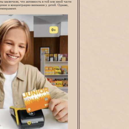
ы заключили, что активность в той или иной части
едение и концентрацию внимания у детей. Однако,
емперамент.