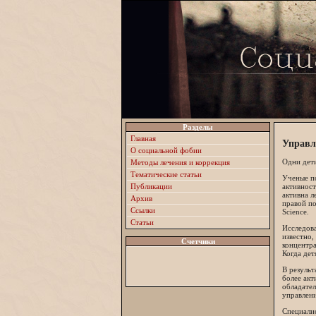
Разделы
Главная
Управл
О социальной фобии
Одни дети
Методы лечения и коррекция
Тематические статьи
Ученые п
Публикации
активност
активна л
Архив
правой по
Ссылки
Science.
Статьи
Исследова
известно,
Счетчики
концентра
Когда дет
В результ
более акт
обладател
управлени
Специалис