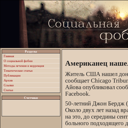
Разделы
Главная
О социальной фобии
Американец нашел
Методы лечения и коррекция
Тематические статьи
Житель США нашел донор
Публикации
сообщает Chicago Tribun
Архив
Ссылки
Айова опубликовал сооб
Статьи
Facebook.
Счетчики
50-летний Джон Бердж (J
Около двух лет назад в
на это, до середины сен
больного подходящего д