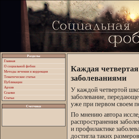
Разделы
Главная
О социальной фобии
Каждая четверта
Методы лечения и коррекция
заболеваниями
Тематические статьи
Публикации
Архив
У каждой четвертой шко
Ссылки
заболевание, передающе
Статьи
уже при первом своем п
Счетчики
По мнению автора иссле
распространения заболе
и профилактике заболе
достигла таких размеро