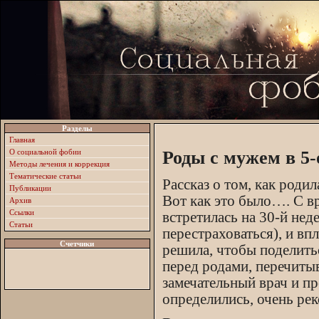
Разделы
Главная
О социальной фобии
Роды с мужем в 5-
Методы лечения и коррекция
Тематические статьи
Рассказ о том, как роди
Публикации
Вот как это было…. С в
Архив
Ссылки
встретилась на 30-й неде
Статьи
перестраховаться), и вп
Счетчики
решила, чтобы поделить
перед родами, перечитыв
замечательный врач и пр
определились, очень ре