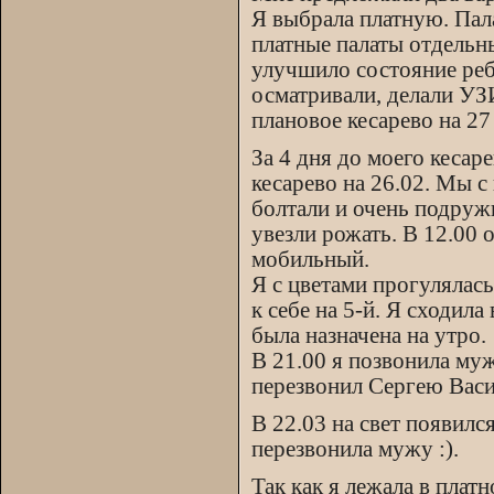
Я выбрала платную. Пала
платные палаты отдельн
улучшило состояние ребё
осматривали, делали УЗ
плановое кесарево на 27
За 4 дня до моего кесар
кесарево на 26.02. Мы с
болтали и очень подруж
увезли рожать. В 12.00 
мобильный.
Я с цветами прогулялась
к себе на 5-й. Я сходила
была назначена на утро.
В 21.00 я позвонила муж
перезвонил Сергею Васи
В 22.03 на свет появилс
перезвонила мужу :).
Так как я лежала в плат