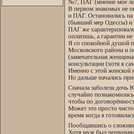
№7, ПАГ (мнение мое ли
В первом знакомых не ок
и ПАГ. Остановились на
(бывший мер Одессы) и 
ПАГ же характеризовался
оплатишь, а гарантии не
Я со спокойной душой п
Московского района и п
(замечательная женщина
консультации (хотя я с
Именно с этой женской 
Но дальше начались п
Сначала заболела дочь 
случайно познакомилась
чтобы по договорённости
Может это просто чисто
время когда я готовилас
Пообщавшись о сложивш
Хотя муж был первонача