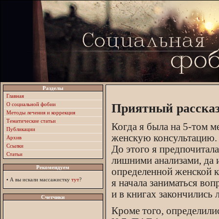
Разделы
Главная
О социальной фобии
Приятный рассказ
Методы лечения и коррекция
Тематические статьи
Когда я была на 5-том м
Публикации
женскую консультацию.
Архив
Ссылки
До этого я предпочитала
Статьи
лишними анализами, да 
Рекомендуем
определенной женской к
•
А вы искали массажистку
тут
?
я начала заниматься во
и в книгах закончились 
Счетчики
Кроме того, определили