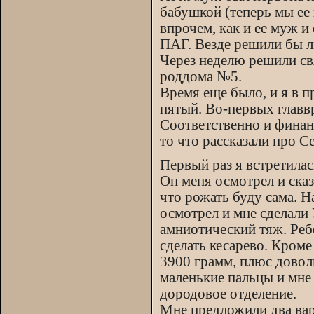
бабушкой (теперь мы ее
впрочем, как и ее муж 
ПАГ. Везде решили бы 
Через неделю решили св
роддома №5.
Время еще было, и я в п
пятый. Во-первых главвр
Соответственно и финан
то что рассказали про С
Первый раз я встретилас
Он меня осмотрел и сказ
что рожать буду сама. Н
осмотрел и мне сделали
амниотический тяж. Реб
сделать кесарево. Кром
3900 грамм, плюс доволь
маленькие пальцы и мне 
дородовое отделение.
Мне предложили два вари