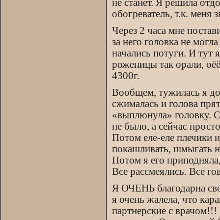
не станет. Я решила отд
обогреватель, т.к. меня 
Через 2 часа мне постав
за него головка не могла
начались потуги. И тут 
роженицы так орали, оёё
4300г.
Вообщем, тужилась я дол
сжималась и голова прят
«выплюнула» головку. Ск
не было, а сейчас просто
Потом еле-еле плечики 
покашливать, шмыгать н
Потом я его приподняла,
Все рассмеялись. Все го
Я ОЧЕНЬ благодарна сво
я очень жалела, что кар
партнерские с врачом!!