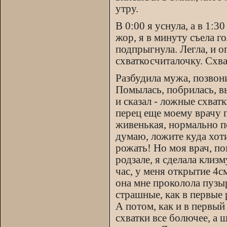
утру.
В 0:00 я уснула, а в 1:3
жор, я в минуту съела г
подпрыгнула. Легла, и о
схваткосчиталочку. Схва
Разбудила мужа, позвони
Помылась, побрилась, в
и сказал - ложные схват
перец еще моему врачу п
живенькая, нормально п
думаю, ложите куда хоти
рожать! Но моя врач, п
родзале, я сделала клиз
час, у меня открытие 4с
она мне проколола пузыр
страшные, как в первые 
А потом, как и в первый 
схватки все болючее, а 