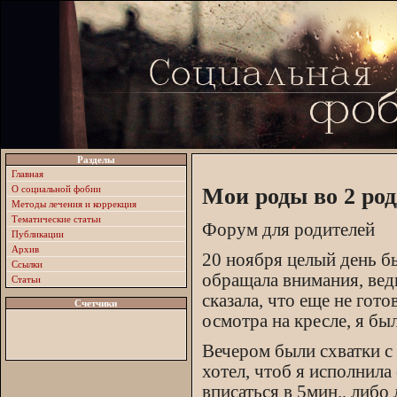
Разделы
Главная
О социальной фобии
Мои роды во 2 род
Методы лечения и коррекция
Тематические статьи
Форум для родителей
Публикации
Архив
20 ноября целый день бы
Ссылки
обращала внимания, ведь
Статьи
сказала, что еще не гото
Счетчики
осмотра на кресле, я был
Вечером были схватки с
хотел, чтоб я исполнила
вписаться в 5мин., либо