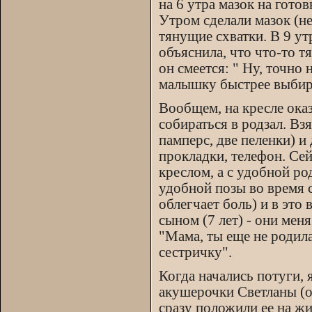
на 6 утра мазок на готов
Утром сделали мазок (не
тянущие схватки. В 9 у
объяснила, что что-то тя
он смеется: " Ну, точно
малышку быстрее выбира
Вообщем, на кресле оказ
собираться в родзал. Вз
памперс, две пеленки) и
прокладки, телефон. Сей
креслом, а с удобной р
удобной позы во время с
облегчает боль) и в это
сыном (7 лет) - они мен
"Мама, ты еще не родила
сестричку".
Когда начались потуги, 
акушерочки Светланы (он
сразу положили ее на ж