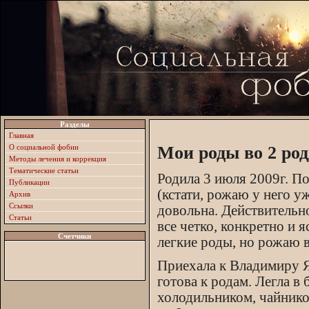
Разделы
Главная
О социальной фобии
Мои роды во 2 род
Методы лечения и коррекция
Тематические статьи
Родила 3 июля 2009г. П
Публикации
(кстати, рожаю у него у
Архив
Ссылки
довольна. Действительно
Статьи
все четко, конкретно и 
Счетчики
легкие роды, но рожаю в
Приехала к Владимиру Як
готова к родам. Легла в 
холодильником, чайнико