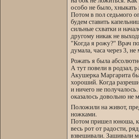
на бок не ложиться. Как
особо не было, хныкать 
Потом в пол седьмого оп
будем ставить капельниц
сильные схватки и начал
другому никак не выходи
"Когда я рожу?" Врач по
думала, часа через 3, не
Рожать я была абсолютно
А тут повели в родзал, 
Акушерка Маргарита был
хороший. Когда разрешил
и ничего не получалось.
оказалось довольно не м
Положили на живот, пред
ножками.
Потом пришел юноша, ко
весь рот от радости, ря
взвешивали. Зашивали ме