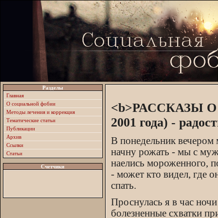
Разделы
Главная
О социальной фобии
<b>РАССКАЗЫ О Р
Методы лечения и коррекция
2001 года) - радос
Тематические статьи
Публикации
Архив
В понедельник вечером м
Ссылки
начну рожать - мы с муж
Статьи
наелись мороженного, п
Счетчики
- может кто видел, где о
спать.
Проснулась я в час ночи
болезненные схватки пр