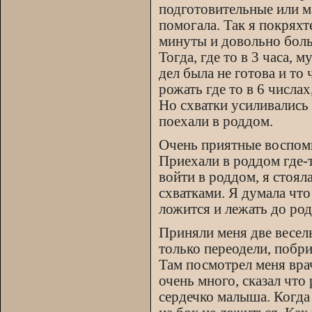
подготовительные или ма
помогала. Так я покряхт
минуты и довольно больн
Тогда, где то в 3 часа,
дел была не готова и то 
рожать где то в 6 числах
Но схватки усиливались 
поехали в роддом.
Очень приятные воспоми
Приехали в роддом где-т
войти в роддом, я стоял
схватками. Я думала что
ложится и лежать до род
Приняли меня две весел
только переодели, побри
Там посмотрел меня врач
очень много, сказал что
сердечко малыша. Когда 