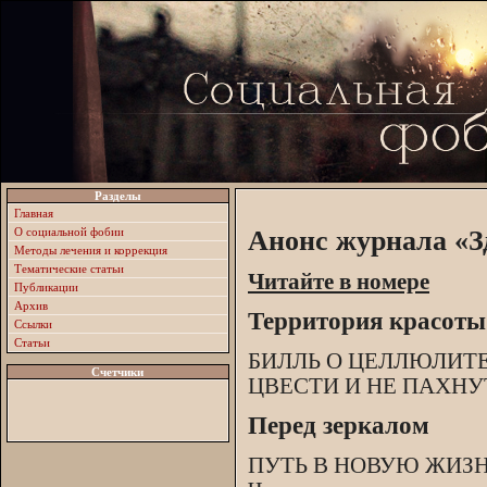
Разделы
Главная
О социальной фобии
Анонс журнала «З
Методы лечения и коррекция
Тематические статьи
Читайте в номере
Публикации
Архив
Территория красоты
Ссылки
Статьи
БИЛЛЬ О ЦЕЛЛЮЛИТ
Счетчики
ЦВЕСТИ И НЕ ПАХНУ
Перед зеркалом
ПУТЬ В НОВУЮ ЖИЗНЬ