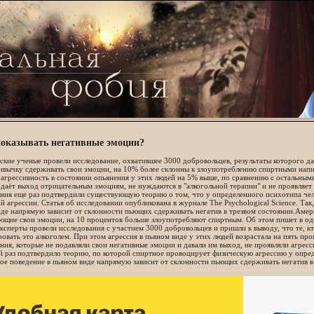
показывать негативные эмоции?
кие ученые провели исследование, охватившее 3000 добровольцев, результаты которого да
вычку сдерживать свои эмоции, на 10% более склонны к злоупотреблению спиртными напит
агрессивность в состоянии опьянения у этих людей на 5% выше, по сравнению с остальными 
даёт выход отрицательным эмоциям, не нуждаются в "алкогольной терапии" и не проявляет
ния еще раз подтвердили существующую теорию о том, что у определенного психотипа чел
й агрессии. Статья об исследовании опубликована в журнале The Psychological Science. Та
де напрямую зависит от склонности пьющих сдерживать негатив в трезвом состоянии.Амер
щие свои эмоции, на 10 процентов больше злоупотребляют спиртным. Об этом пишет в одн
Эксперты провели исследования с участием 3000 добровольцев и пришли к выводу, что те, кт
овать это алкоголем. При этом агрессия в пьяном виде у этих людей возрастала на пять пр
ния, которые не подавляли свои негативные эмоции и давали им выход, не проявляли агресс
 раз подтвердило теорию, по которой спиртное провоцирует физическую агрессию у опред
ое поведение в пьяном виде напрямую зависит от склонности пьющих сдерживать негатив в