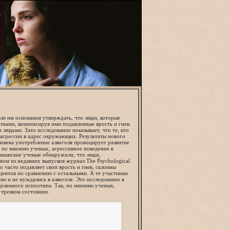
ли им основания утверждать, что люди, которые
ками, компенсируя ими подавленные ярость и гнев.
людьми. Зато исследование показывает, что те, кто
 агрессии в адрес окружающих. Результаты нового
овека употребление алкоголя провоцирует развитие
к, по мнению ученых, агрессивное поведение в
иканские ученые обнаружили, что люди,
ом из недавних выпусков журнал The Psychological
о часто подавляет свои ярость и гнев, склонны
оцентов по сравнению с остальными. А те участники
ию и не нуждались в алкоголе. Это исследование в
еленного психотипа. Так, по мнению ученых,
 трезвом состоянии.