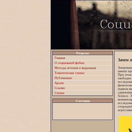
Разделы
Главная
Зачем 
О социальной фобии
Американс
Методы лечения и коррекция
имеют при
Тематические статьи
При этом 
Публикации
свободно 
исследова
Архив
физическо
Ссылки
пьяном ви
сдерживаю
Статьи
Science. 
компенсир
Счетчики
исследова
очередной
агрессивн