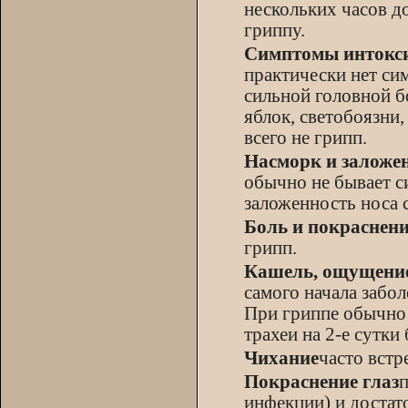
нескольких часов до
гриппу.
Симптомы интокс
практически нет си
сильной головной б
яблок, светобоязни
всего не грипп.
Насморк и заложен
обычно не бывает с
заложенность носа с
Боль и покраснени
грипп.
Кашель, ощущение
самого начала забо
При гриппе обычно 
трахеи на 2-е сутки 
Чихание
часто встр
Покраснение глаз
инфекции) и достат