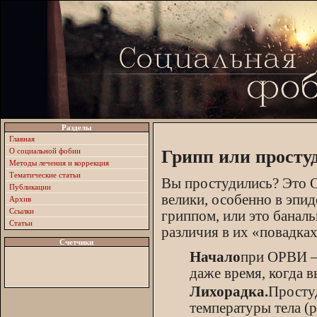
Разделы
Главная
О социальной фобии
Грипп или просту
Методы лечения и коррекция
Тематические статьи
Вы простудились? Это О
Публикации
велики, особенно в эпи
Архив
Ссылки
гриппом, или это баналь
Статьи
различия в их «повадках
Счетчики
Начало
при ОРВИ – 
даже время, когда в
Лихорадка.
Просту
температуры тела (р