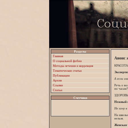
Разделы
Главная
Анонс ж
О социальной фобии
КРАСОТА
Методы лечения и коррекция
Тематические статьи
Эксперти
Публикации
А если он
Архив
Ссылки
Речь о во
по часам?
Статьи
ЗДОРОВ
Счетчики
Нежный в
Не хочу в
На школьн
нельзя.
Женская 