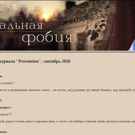
урнала "Prevention", сентябрь 2010
за
и лишние?
лосах в деликатных женских зонах – на ногах, под руками, по линии бикини, над верхней гу
ЬЕ
озраст
 школу?!
ой дороге очень много перекрестков, и часто случайные события лепят детскую психику ка
тема