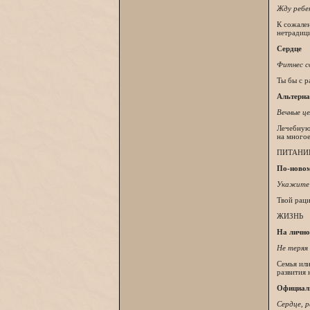
Жду ребе
К сожален
нетрадиц
Сердце
Фитнес с
Ты бы с р
Альтерна
Вечные ц
Лечебную 
на многое
ПИТАНИ
По-ново
Укажите 
Твой раци
ЖИЗНЬ
На лично
Не теряя 
Семья или
развития 
Официал
Сердце, р