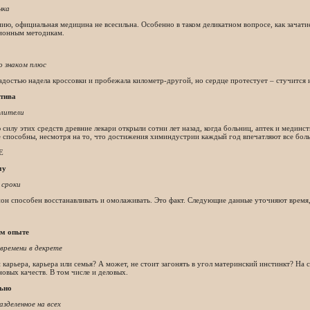
нка
ию, официальная медицина не всесильна. Особенно в таком деликатном вопросе, как зачати
ионным методикам.
о знаком плюс
адостью надела кроссовки и пробежала километр-другой, но сердце протестует – стучится и
тива
елители
силу этих средств древние лекари открыли сотни лет назад, когда больниц, аптек и мединст
 способны, несмотря на то, что достижения химиндустрии каждый год впечатляют все бол
Е
му
сроки
он способен восстанавливать и омолаживать. Это факт. Следующие данные уточняют время,
м опыте
времени в декрете
 карьера, карьера или семья? А может, не стоит загонять в угол материнский инстинкт? На
новых качеств. В том числе и деловых.
ьно
азделенное на всех