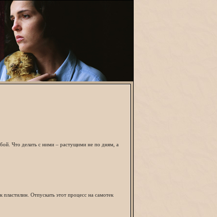
бой. Что делать с ними – растущими не по дням, а
к пластилин. Отпускать этот процесс на самотек