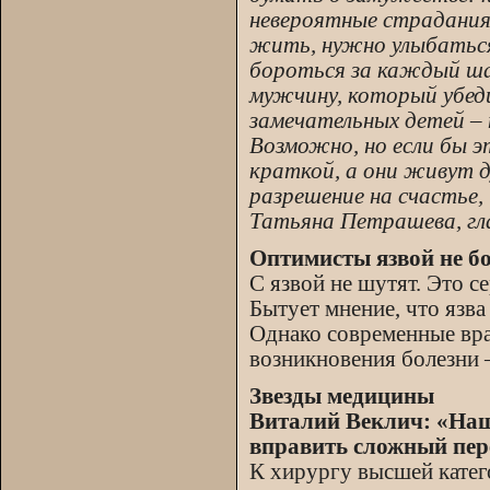
невероятные страдания
жить, нужно улыбаться 
бороться за каждый ша
мужчину, который убеди
замечательных детей – 
Возможно, но если бы э
краткой, а они живут д
разрешение на счастье,
Татьяна Петрашева, гл
Оптимисты язвой не б
С язвой не шутят. Это с
Бытует мнение, что язва
Однако современные вра
возникновения болезни 
Звезды медицины
Виталий Веклич: «Наш 
вправить сложный пе
К хирургу высшей кате