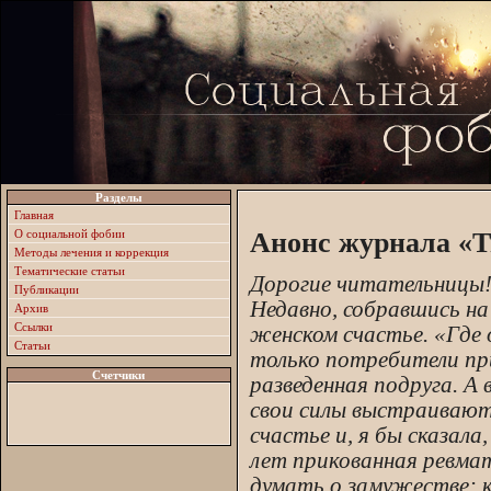
Разделы
Главная
О социальной фобии
Анонс журнала «Тв
Методы лечения и коррекция
Тематические статьи
Дорогие читательницы
Публикации
Недавно, собравшись на 
Архив
Ссылки
женском счастье. «Где 
Статьи
только потребители пр
Счетчики
разведенная подруга. А 
свои силы выстраивают
счастье и, я бы сказала
лет прикованная ревма
думать о замужестве: 