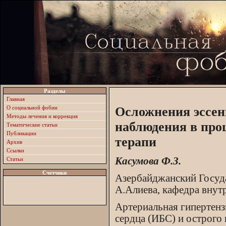
Разделы
Главная
О социальной фобии
Осложнения эссен
Методы лечения и коррекция
наблюдения в про
Тематические статьи
Публикации
терапи
Архив
Ссылки
Касумова Ф.З.
Статьи
Счетчики
Азербайджанский Госуда
А.Алиева, кафедра внутр
Артериальная гипертенз
сердца (ИБС) и острого 