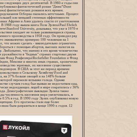
нии следующих двух десятилетий. В 1960-е годы они
 опубликовал фантастический роман "Дюна"\Dune
ажа) фантастических романов всех времен.
предсказания Осборна оказались неточными. Процесс
 большей или меньшей степенью эффективности
ранах Африки и Азии удалось спасти от уничтожения
 В 1968 году вышла книга Пола Эрлиха\Paul Ehrlich
е\Stanford University, доказывал, что уже в 1970-е
ольствия ожидает не только развивающиеся страны,
енного производства в 1958 году. Он приводил ряд
то эквивалентно примерно 100 человекам на 1
о, что можно сделать - законодательно ограничить
 бороться с помощью абортов, высоких налогов на
р. Любопытно, что именно в это время человечество
я урожайности в "бедных" странах стартовал двумя
как Фонд Рокфеллера\Rockefeller Foundation и Фонд
Индии, Мексике и многих иных странах, хронически
оизводство зерновых, их население существенно
голодоморов. В США за этот же период времени
одовольствию и Сельскому Хозяйству\Food and
иса, на 37% больше овощей и на 148% больше
 которой пережили вспышки голода. Однако
стве случаев голод был вызван не недостатком еды,
ически недоедающих людей в мире сократилось с 36%
лода. Демографические выкладки Эрлиха также
ды численность населения мира увеличивалась, в
же 0.5% в год. В 1990 году Эрлих опубликовал новую
нцепцию. Его прогнозы стали еще более
олжна была разразиться в конце 1990-х годов. 12