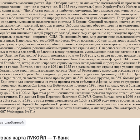
численность населения растет. Идеи Осборна находили множество почитателей на протяже
продолжение - научное и культурное. В 1965 году писатель Фрэнк Херберт\Frank Herbert
з серии цикла). "Дюна" стала одним из наиболее популярных (по размерам совокупного тир
тво увидело в описанном будущем отражение своих собственных страхов. На самом деле, 
ания в большинстве регионов мира удалось замедлить или даже остановить. Государства с
 сохранять имеющиеся экологические системы. В Европе, Северной Америке, некоторых ст
ды животных и растений, которые в эпоху Осборна казались обреченными на исчезновение.
онная Бомба"\The Population Bomb. Эрлих, профессор биологии в Стэнфордском Университет
оды "сотни миллионов людей умрут от голода", поскольку сокращение производства продов
стриально развитые - например, США. По мнению Эрлиха, мир достиг пика сельскохозяйств
х цифр. Например, что через 900 лет Землю будут населять 600 тыс. миллиардов людей, ч
Эрих утверждал, что ничто не способно остановить надвигающуюся катастрофу. Единственн
аселения - подобные решения обязаны принять все страны мира. С перенаселением следует
ых и товары для детей, добавления в воду препаратов, уменьшающих половое влечение и п
о "Зеленую Революцию" (термин появился в том же 1968 году, хотя сам процесс повышени
иями раньше). Творцами "Зеленой Революции" были благотворительные фонды США, такие, 
d Foundation, которые спонсировали серию научных исследований и программ развития в 
х от голода. В итоге, в период с 1961 по 1985 год развивающиеся страны мира удвоили пр
большинство стран, использовавших методы "Зеленой Революции", перестали страдать от 
ть выросла в 2.5 раза. За последние три десятилетия, по данным Организации ООН по Пр
re Organization, человечество стало производить на 31% больше фруктов, на 63% больше р
Единственным исключением из этого правила стали события в Африке, многие государства
 экономист Амартья Сен (получил Нобелевскую премию в 1998 году) доказал, что в большин
мами с распределением продовольствия. В любом случае, по данным ООН, количество хрон
ду до 20% в 1990-м. При этом рост численности населения превысил людские потери от го
 неточными. По данным Бюро Переписи Населения США\US Census Bureau, если в 1960-е го
а 2% в год, то в 1990-е годы темпы замедлились до 1.5%, а к 2050 году могут составить у
пуляционный Взрыв"\The Population Exposion, в которой попытался реанимировать свою ко
и: на сей раз он предсказывал гибель не сотен миллионов, а миллиардов. Эта катастрофа д
007 Washington ProFile