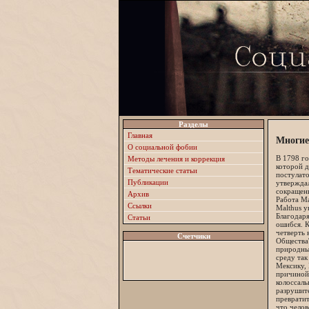
Разделы
Главная
Многие
О социальной фобии
В 1798 го
Методы лечения и коррекция
которой д
Тематические статьи
постулато
Публикации
утверждал
сокращени
Архив
Работа Ма
Ссылки
Malthus у
Благодаря
Статьи
ошибся. К
четверть 
Счетчики
Общества\
природны
среду так
Мексику, 
причиной 
колоссаль
разрушите
превратит
что челов