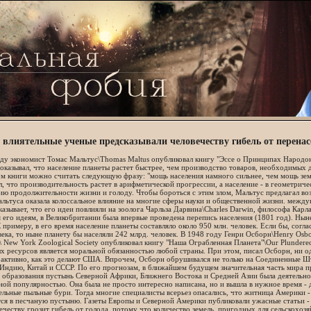
 влиятельные ученые предсказывали человечеству гибель от перенас
ду экономист Томас Мальтус\Thomas Maltus опубликовал книгу "Эссе о Принципах Народонасе
оказывал, что население планеты растет быстрее, чем производство товаров, необходимых
м книги можно считать следующую фразу: "мощь населения намного сильнее, чем мощь зем
, что производительность растет в арифметической прогрессии, а население - в геометрич
ю продолжительности жизни и голоду. Чтобы бороться с этим злом, Мальтус предлагал воз
льтуса оказала колоссальное влияние на многие сферы науки и общественной жизни. междун
казывает, что его идеи повлияли на зоолога Чарльза Дарвина\Charles Darwin, философа Кар
 его идеям, в Великобритании была впервые проведена перепись населения (1801 год). Нын
 примеру, в его время население планеты составляло около 950 млн. человек. Если бы, сог
века, то ныне планету бы населяли 242 млрд. человек. В 1948 году Генри Осборн\Henry Os
 New York Zoological Society опубликовал книгу "Наша Ограбленная Планета"\Our Plundered
х ресурсов является моральной обязанностью любой страны. При этом, писал Осборн, ни 
 активно, как это делают США. Впрочем, Осборн обрушивался не только на Соединенные Ш
Индию, Китай и СССР. По его прогнозам, в ближайшем будущем значительная часть мира пр
образования пустынь Северной Африки, Ближнего Востока и Средней Азии была деятельнос
ной популярностью. Она была не просто интересно написана, но и вышла в нужное время -
льные пыльные бури. Тогда многие специалисты всерьез опасались, что житница Америки 
ся в песчаную пустыню. Газеты Европы и Северной Америки публиковали ужасные статьи - 
ечеству грозит гибель от голода, потому что количество земель, пригодных для сельскохоз