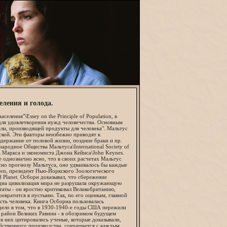
еления и голода.
ления"\Essey on the Principle of Population, в
 для удовлетворения нужд человечества. Основным
ли, производящей продукты для человека". Мальтус
еской. Эти факторы неизбежно приводят к
держание от половой жизни, поздние браки и пр.
ародное Общества Мальтуса\International Society of
ла Маркса и экономиста Джона Кейнса\John Keynes.
е однозначно ясно, что в своих расчетах Мальтус
ласно прогнозу Мальтуса, оно удваивалось бы каждые
born, президент Нью-Йоркского Зоологического
 Planet. Осборн доказывал, что сбережение
одна цивилизация мира не разрушала окружающую
таты - он яростно критиковал Великобританию,
евратится в пустыню. Так, по его оценкам, главной
ть человека. Книга Осборна пользовалась
 дело в том, что в 1930-1940-е годы США пережили
- район Великих Равнин - в обозримом будущем
в них цитировались ученые, которые доказывали,
яйственного производства, сокращается с каждым