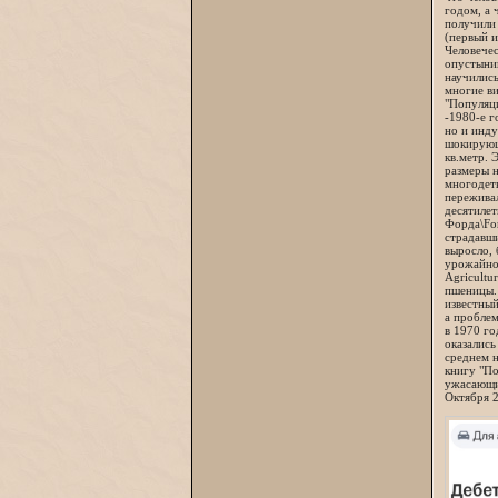
годом, а 
получили 
(первый и
Человечес
опустынив
научились
многие ви
"Популяци
-1980-е г
но и инду
шокирующи
кв.метр. 
размеры н
многодетн
переживал
десятилет
Форда\For
страдавши
выросло, 
урожайнос
Agricultu
пшеницы. 
известный
а пробле
в 1970 го
оказались
среднем н
книгу "По
ужасающим
Октября 2